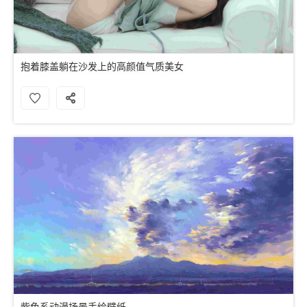
抱着膝盖躺在沙发上的高颜值气质美女
紫色系动漫场景手绘壁纸