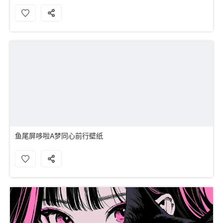
鱼尾屏哆啦A梦同心前行壁纸