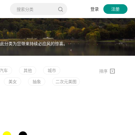
登录
注册
此分类为您带来持续必应风的惊喜。
汽车
其他
城市
排序
美女
抽象
二次元美图