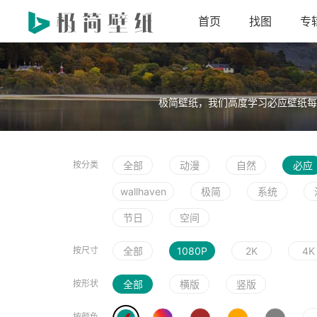
首页
找图
专
极简壁纸，我们高度学习必应壁纸每
按分类
全部
动漫
自然
必应
wallhaven
极简
系统
节日
空间
按尺寸
全部
1080P
2K
4K
按形状
全部
横版
竖版
按颜色