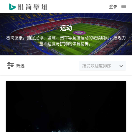
登录
运动
极简壁纸，捕捉足球、篮球、赛车等竞技运动的激情瞬间，展现力
量、速度与拼搏的体育精神。
筛选
按受欢迎度排序