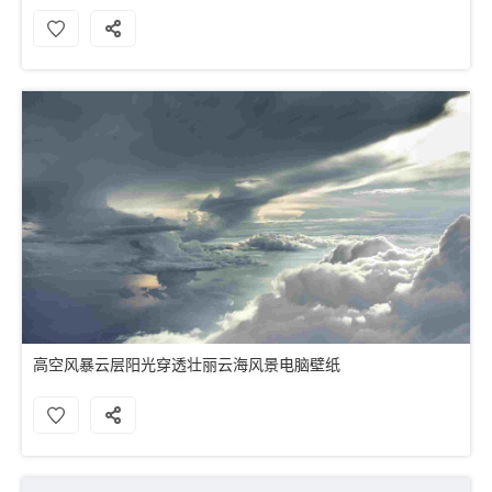
高空风暴云层阳光穿透壮丽云海风景电脑壁纸