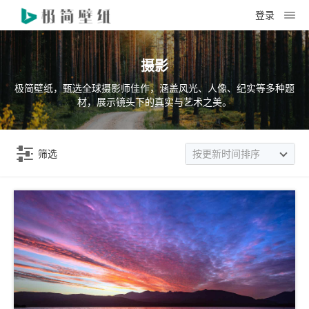
登录
摄影
极简壁纸，甄选全球摄影师佳作，涵盖风光、人像、纪实等多种题
材，展示镜头下的真实与艺术之美。
筛选
按更新时间排序