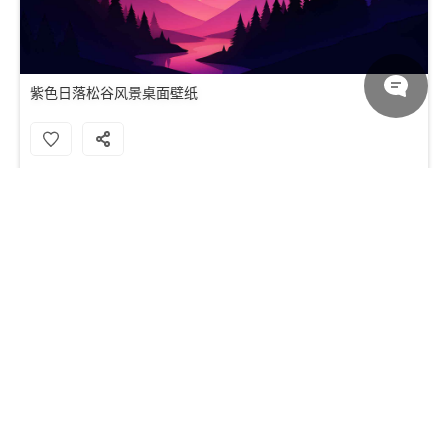
紫色日落松谷风景桌面壁纸
教堂悬崖日落紫色天空湖泊黄昏 5K