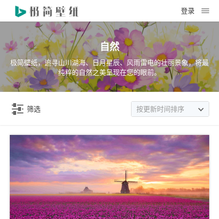
登录
自然
极简壁纸，追寻山川湖海、日月星辰、风雨雷电的壮丽景象，将最
纯粹的自然之美呈现在您的眼前。
筛选
按更新时间排序