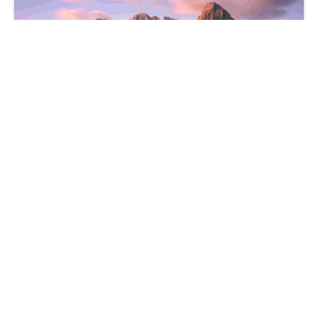
巍峨雪山 山林松树 唯美云彩壁纸