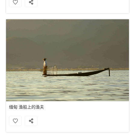
缅甸 渔船上的渔夫