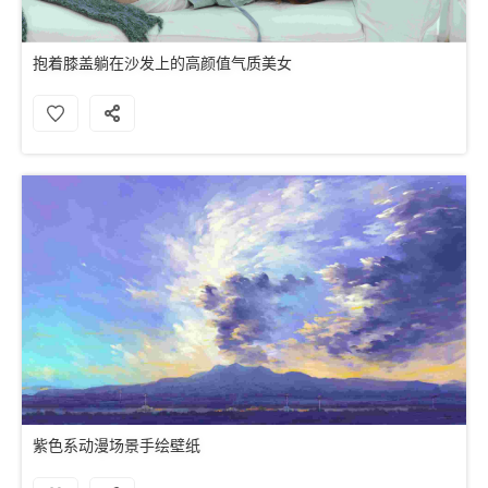
抱着膝盖躺在沙发上的高颜值气质美女
紫色系动漫场景手绘壁纸