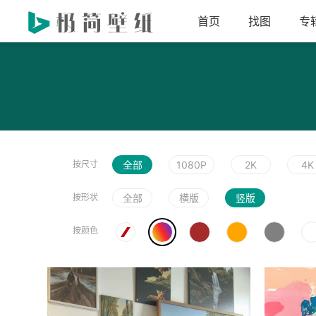
首页
找图
专
按尺寸
全部
1080P
2K
4K
按形状
全部
横版
竖版
按颜色