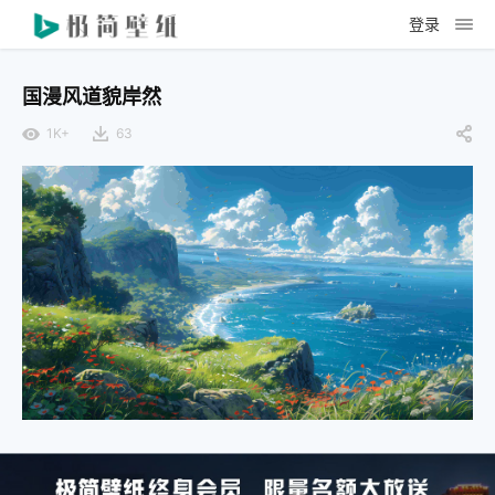
登录
国漫风道貌岸然
1K+
63