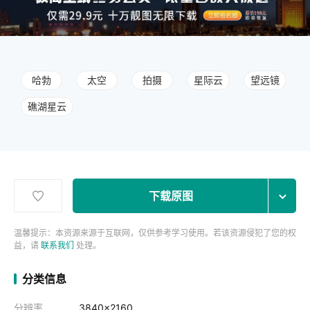
哈勃
太空
拍摄
星际云
望远镜
礁湖星云
下载原图
温馨提示：本资源来源于互联网，仅供参考学习使用。若该资源侵犯了您的权
益，请
联系我们
处理。
分类信息
分辨率
3840x2160