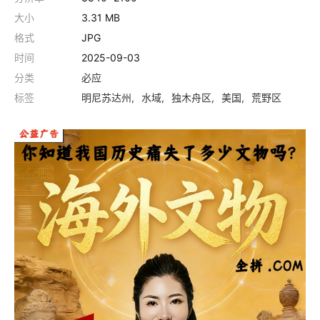
大小
3.31 MB
格式
JPG
时间
2025-09-03
分类
必应
标签
明尼苏达州
水域
独木舟区
美国
荒野区