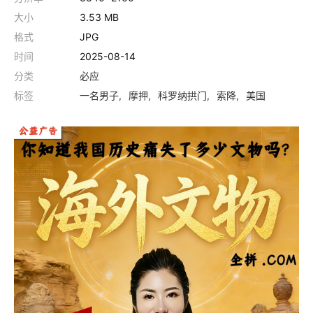
大小
3.53 MB
格式
JPG
时间
2025-08-14
分类
必应
标签
一名男子
摩押
科罗纳拱门
索降
美国