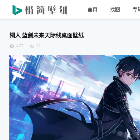
首页
找图
专
桐人 蓝剑未来天际线桌面壁纸
477
22