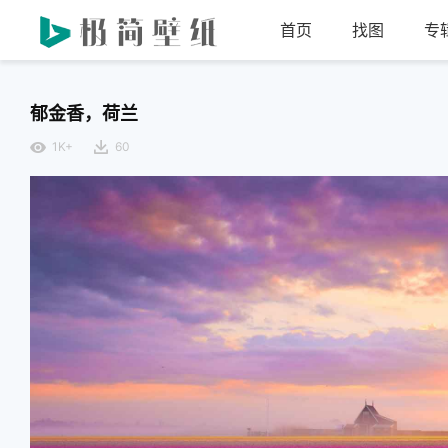
首页
找图
专
郁金香，荷兰
1K+
60