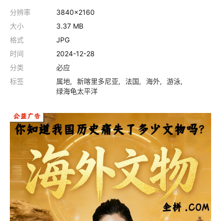
分辨率
3840x2160
大小
3.37 MB
格式
JPG
时间
2024-12-28
分类
必应
标签
属地
新喀里多尼亚
法国
海外
游泳
绿海龟太平洋