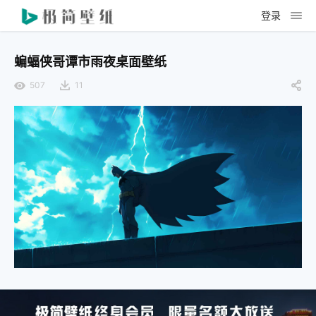
登录
蝙蝠侠哥谭市雨夜桌面壁纸
507
11