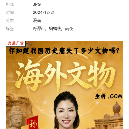
格式
JPG
时间
2024-12-21
分类
漫画
标签
哥谭市
蝙蝠侠
雨夜