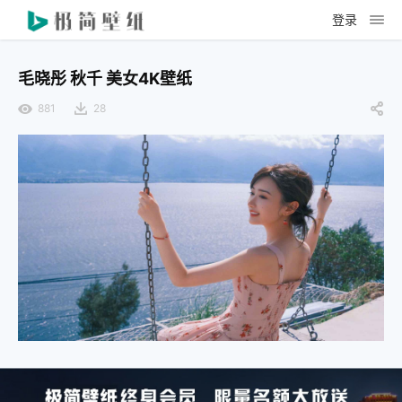
登录
毛晓彤 秋千 美女4K壁纸
881
28