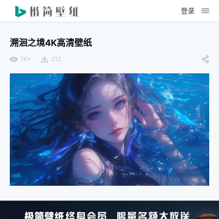
登录
溯洄之境4K高清壁纸
1K+
212