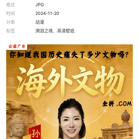
格式
JPG
时间
2024-11-20
分类
动漫
标签
溯洄之境
高清壁纸