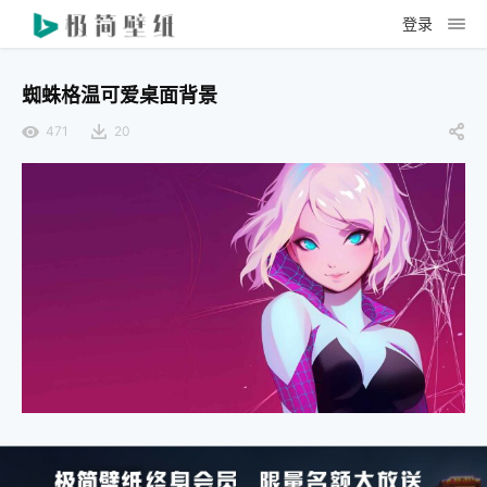
登录
蜘蛛格温可爱桌面背景
471
20