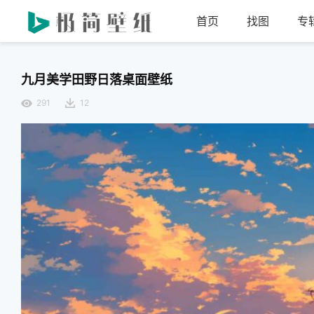
首页
找图
专
九月美学田野日落桌面壁纸
291
12