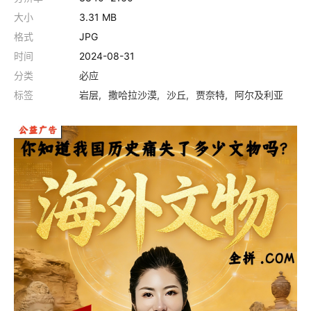
大小
3.31 MB
格式
JPG
时间
2024-08-31
分类
必应
标签
岩层
撒哈拉沙漠
沙丘
贾奈特
阿尔及利亚