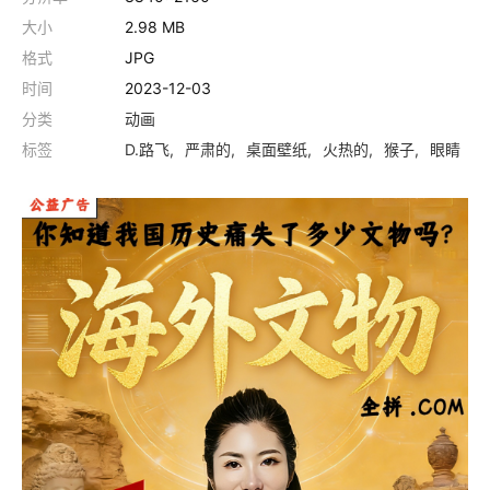
大小
2.98 MB
格式
JPG
时间
2023-12-03
分类
动画
标签
D.路飞
严肃的
桌面壁纸
火热的
猴子
眼睛