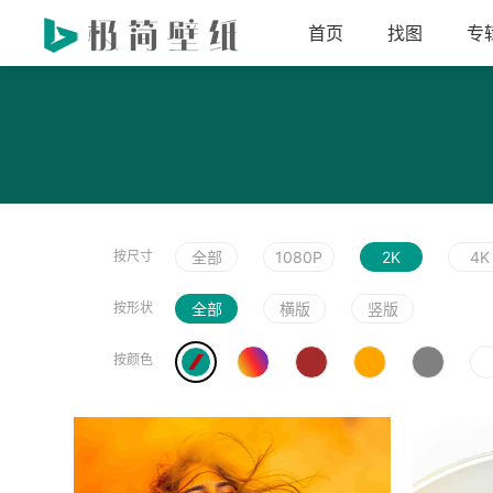
首页
找图
专
按尺寸
全部
1080P
2K
4K
按形状
全部
横版
竖版
按颜色