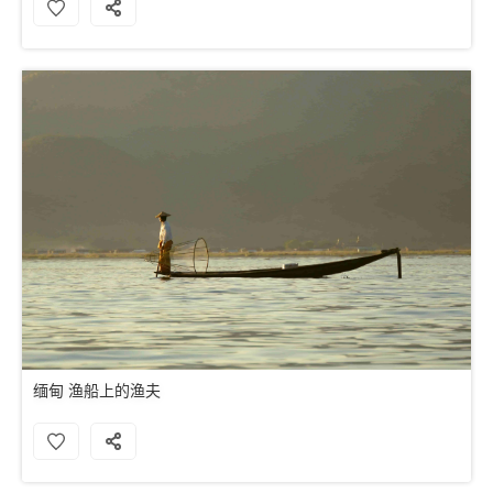
缅甸 渔船上的渔夫