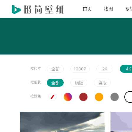
首页
找图
专
按尺寸
全部
1080P
2K
4K
按形状
全部
横版
竖版
按颜色