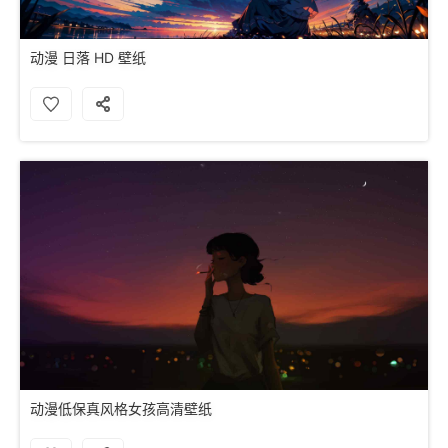
动漫 日落 HD 壁纸
动漫低保真风格女孩高清壁纸