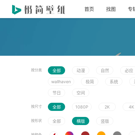
首页
找图
专
按分类
全部
动漫
自然
必应
wallhaven
极简
系统
节日
空间
按尺寸
全部
1080P
2K
4K
按形状
全部
横版
竖版
按颜色