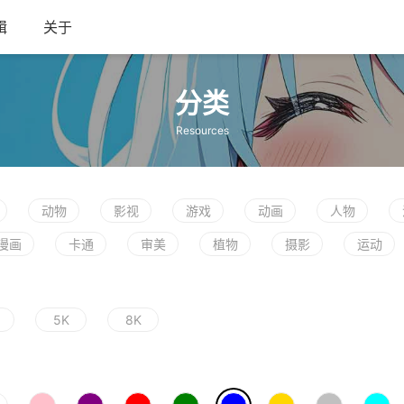
辑
关于
分类
Resources
动物
影视
游戏
动画
人物
漫画
卡通
审美
植物
摄影
运动
5K
8K