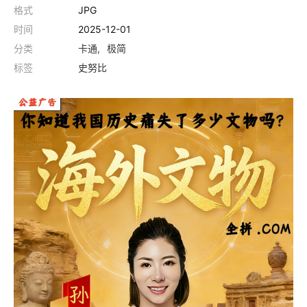
格式
JPG
时间
2025-12-01
分类
卡通
极简
标签
史努比