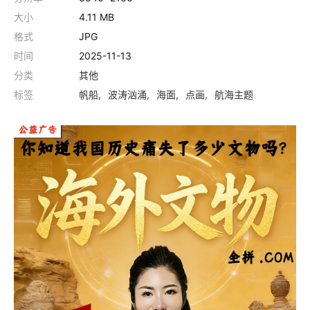
大小
4.11 MB
格式
JPG
时间
2025-11-13
分类
其他
标签
帆船
波涛汹涌
海面
点画
航海主题