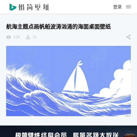
登录
航海主题点画帆船波涛汹涌的海面桌面壁纸
328
10