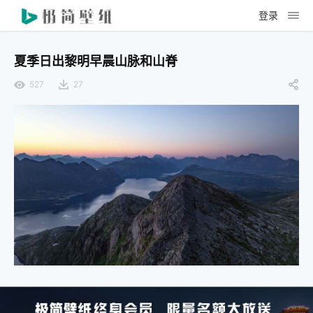
登录
夏季日出黎明早晨山脉和山脊
527
27