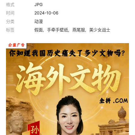
格式
JPG
时间
2024-10-06
分类
动漫
标签
假面
手牵手壁纸
燕尾服
美少女战士