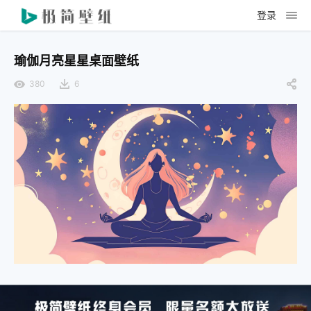
登录
瑜伽月亮星星桌面壁纸
380
6