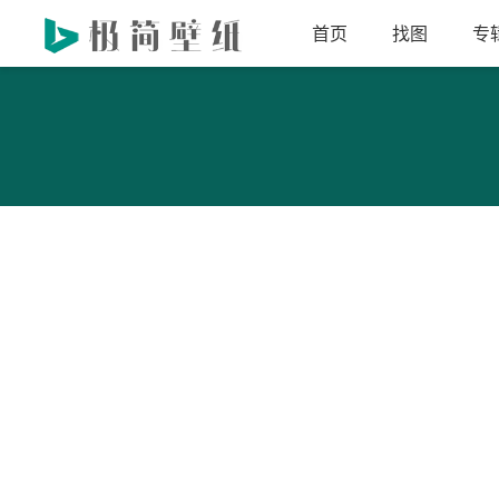
首页
找图
专