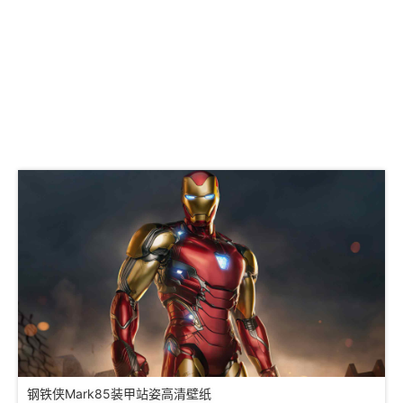
钢铁侠Mark85装甲站姿高清壁纸