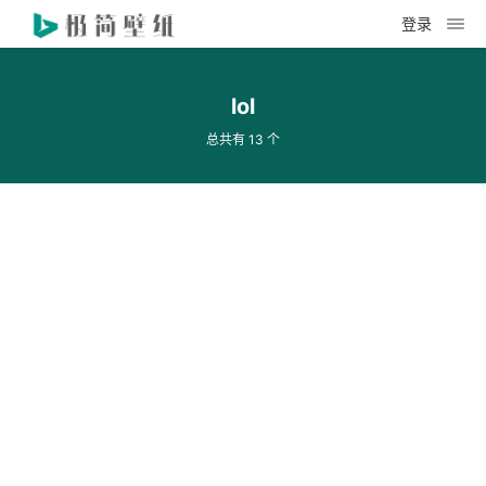
登录
lol
总共有 13 个