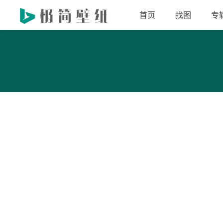
首页
找图
专