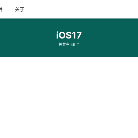
辑
关于
iOS17
总共有 49 个