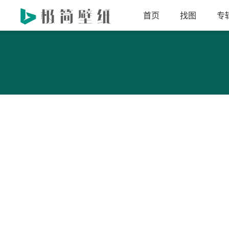
首页
找图
专