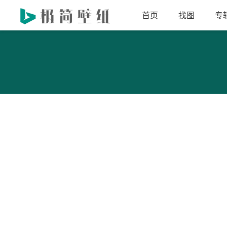
首页
找图
专