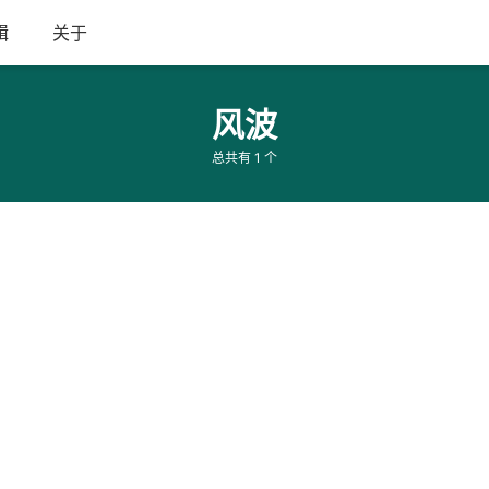
辑
关于
风波
总共有 1 个