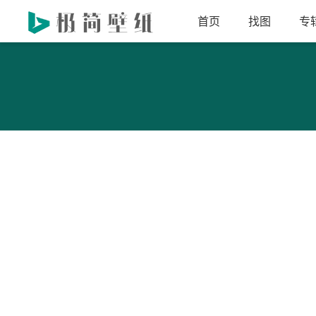
首页
找图
专