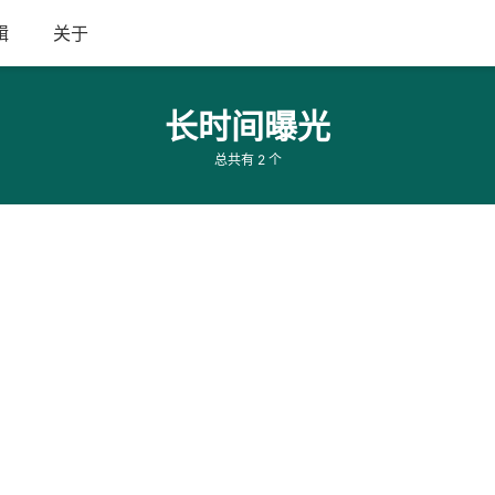
辑
关于
长时间曝光
总共有 2 个