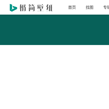
首页
找图
专