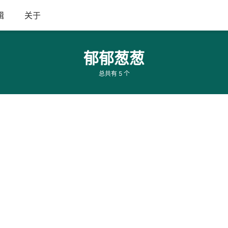
辑
关于
郁郁葱葱
总共有 5 个