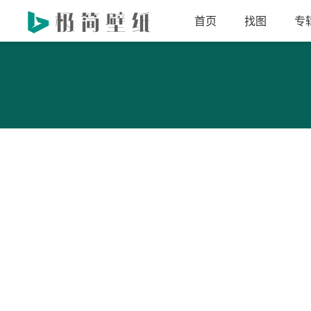
首页
找图
专