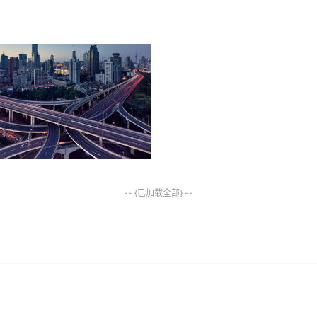
-- {已加载全部} --