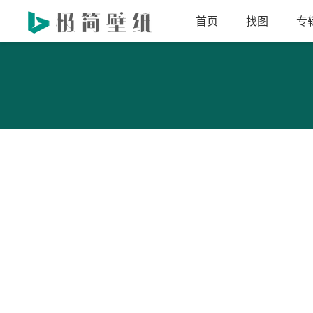
首页
找图
专