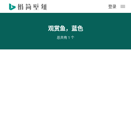
登录
观赏鱼，蓝色
总共有 1 个