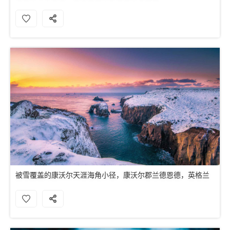
被雪覆盖的康沃尔天涯海角小径，康沃尔郡兰德恩德，英格兰