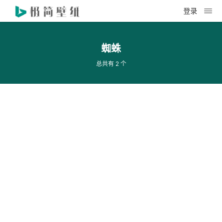
登录
蜘蛛
总共有 2 个