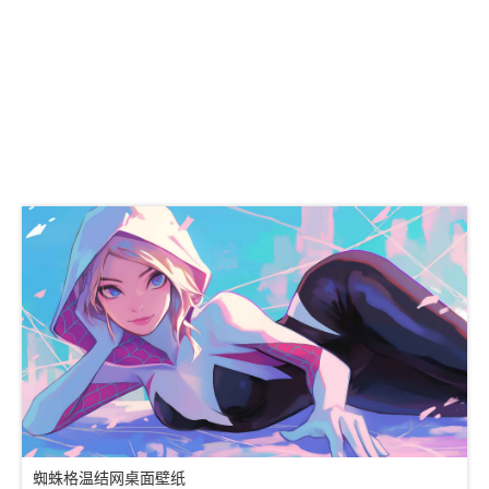
蜘蛛格温结网桌面壁纸