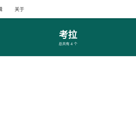
辑
关于
考拉
总共有 4 个