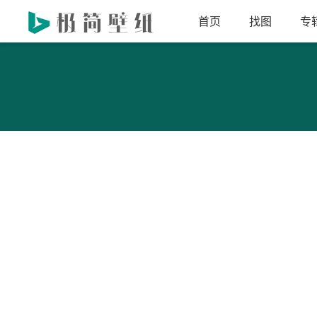
首页
找图
专