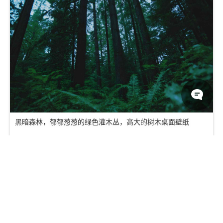
黑暗森林，郁郁葱葱的绿色灌木丛，高大的树木桌面壁纸